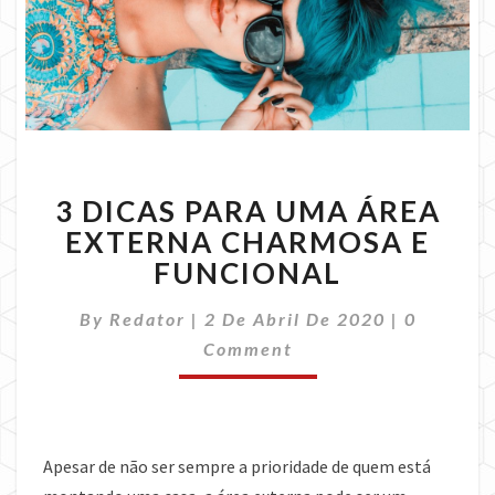
3
3 DICAS PARA UMA ÁREA
DICAS
PARA
EXTERNA CHARMOSA E
UMA
FUNCIONAL
ÁREA
EXTERNA
Comment
By
Redator
|
2 De Abril De 2020
|
0
CHARMOSA
Comment
E
FUNCIONAL
Apesar de não ser sempre a prioridade de quem está