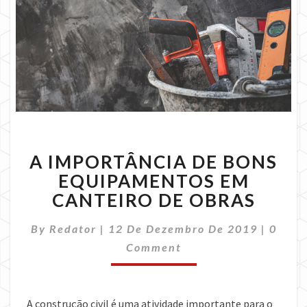
A
A IMPORTÂNCIA DE BONS
IMPORTÂNCIA
DE
EQUIPAMENTOS EM
BONS
CANTEIRO DE OBRAS
EQUIPAMENTOS
EM
Comme
By
Redator
|
12 De Dezembro De 2019
|
0
CANTEIRO
Comment
DE
OBRAS
A construção civil é uma atividade importante para o