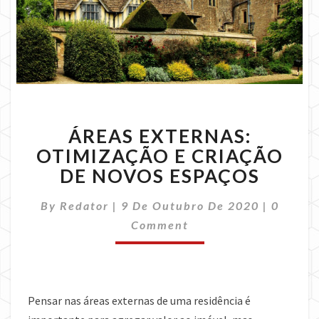
ÁREAS
ÁREAS EXTERNAS:
EXTERNAS:
OTIMIZAÇÃO
OTIMIZAÇÃO E CRIAÇÃO
E
DE NOVOS ESPAÇOS
CRIAÇÃO
DE
Commen
By
Redator
|
9 De Outubro De 2020
|
0
NOVOS
Comment
ESPAÇOS
Pensar nas áreas externas de uma residência é