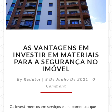
AS
AS VANTAGENS EM
VANTAGENS
EM
INVESTIR EM MATERIAIS
INVESTIR
PARA A SEGURANÇA NO
EM
IMÓVEL
MATERIAIS
PARA
Comment
By
Redator
|
8 De Junho De 2021
|
0
A
SEGURANÇA
Comment
NO
IMÓVEL
Os investimentos em serviços e equipamentos que