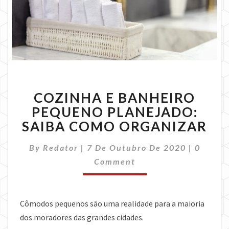
COZINHA
COZINHA E BANHEIRO
E
BANHEIRO
PEQUENO PLANEJADO:
PEQUENO
SAIBA COMO ORGANIZAR
PLANEJADO:
SAIBA
Commen
By
Redator
|
7 De Outubro De 2020
|
0
COMO
Comment
ORGANIZAR
Cômodos pequenos são uma realidade para a maioria
dos moradores das grandes cidades.