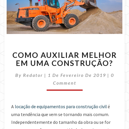
COMO
COMO AUXILIAR MELHOR
AUXILIAR
MELHOR
EM UMA CONSTRUÇÃO?
EM
UMA
Comme
By
Redator
|
1 De Fevereiro De 2019
|
0
CONSTRUÇÃO?
Comment
A
locação de equipamentos para construção civil
é
uma tendência que vem se tornando mais comum.
Independentemente do tamanho da obra ou se for