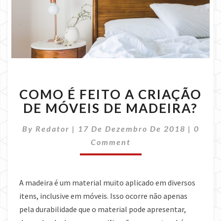
COMO
COMO É FEITO A CRIAÇÃO
É
FEITO
DE MÓVEIS DE MADEIRA?
A
CRIAÇÃO
Comme
By
Redator
|
17 De Dezembro De 2018
|
0
DE
Comment
MÓVEIS
DE
MADEIRA?
A madeira é um material muito aplicado em diversos
itens, inclusive em móveis. Isso ocorre não apenas
pela durabilidade que o material pode apresentar,