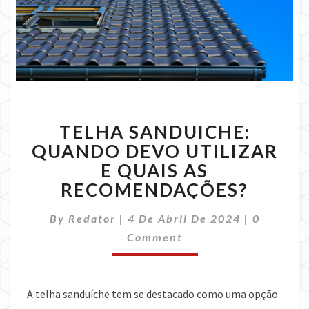
TELHA
TELHA SANDUICHE:
SANDUICHE:
QUANDO
QUANDO DEVO UTILIZAR
DEVO
E QUAIS AS
UTILIZAR
RECOMENDAÇÕES?
E
QUAIS
Comment
By
Redator
|
4 De Abril De 2024
|
0
AS
RECOMENDAÇÕES?
Comment
A telha sanduíche tem se destacado como uma opção