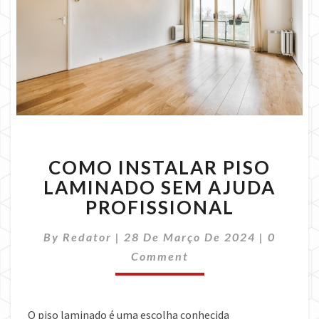
COMO
COMO INSTALAR PISO
INSTALAR
PISO
LAMINADO SEM AJUDA
LAMINADO
PROFISSIONAL
SEM
AJUDA
Commen
By
Redator
|
28 De Março De 2024
|
0
PROFISSIONAL
Comment
O piso laminado é uma escolha conhecida