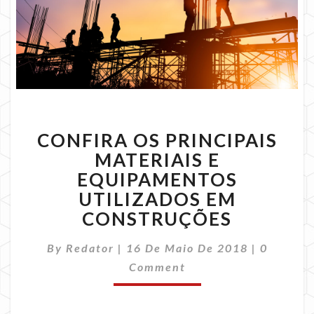
CONFIRA
CONFIRA OS PRINCIPAIS
OS
PRINCIPAIS
MATERIAIS E
MATERIAIS
EQUIPAMENTOS
E
UTILIZADOS EM
EQUIPAMENTOS
CONSTRUÇÕES
UTILIZADOS
EM
Comment
CONSTRUÇÕES
By
Redator
|
16 De Maio De 2018
|
0
Comment