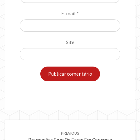
E-mail
*
Site
Post
navigation
PREVIOUS
Precauções Com Os Furos Em Concreto