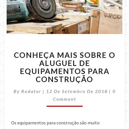
CONHEÇA
CONHEÇA MAIS SOBRE O
MAIS
SOBRE
ALUGUEL DE
O
EQUIPAMENTOS PARA
ALUGUEL
CONSTRUÇÃO
DE
EQUIPAMENTOS
Comme
By
Redator
|
12 De Setembro De 2018
|
0
PARA
CONSTRUÇÃO
Comment
Os equipamentos para construção são muito