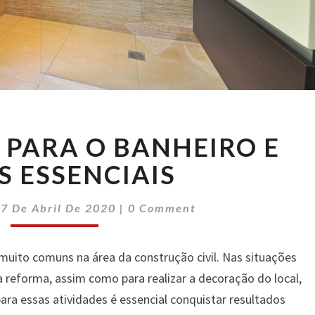
DECORAÇÃO
PARA O BANHEIRO E
PARA
O
S ESSENCIAIS
BANHEIRO
E
Comments
7 De Abril De 2020
|
0 Comment
ITENS
ESSENCIAIS
 muito comuns na área da construção civil. Nas situações
 reforma, assim como para realizar a decoração do local,
ara essas atividades é essencial conquistar resultados