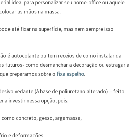
rial ideal para personalizar seu home-office ou aquele
e colocar as mãos na massa.
pode até fixar na superfície, mas nem sempre isso
ão é autocolante ou tem receios de como instalar da
mas futuros- como desmanchar a decoração ou estragar a
 que preparamos sobre o
fixa espelho
.
esivo vedante (à base de poliuretano alterado) – feito
ena investir nessa opção, pois:
ies como concreto, gesso, argamassa;
 frio e deformações;