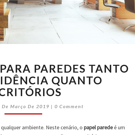
DECORAÇÕES
PARA PAREDES TANTO
PARA
PAREDES
SIDÊNCIA QUANTO
TANTO
CRITÓRIOS
PARA
RESIDÊNCIA
Comments
QUANTO
1 De Março De 2019
|
0 Comment
ESCRITÓRIOS
qualquer ambiente. Neste cenário, o
papel parede
é um