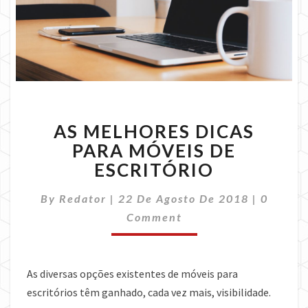
AS
AS MELHORES DICAS
MELHORES
DICAS
PARA MÓVEIS DE
PARA
ESCRITÓRIO
MÓVEIS
DE
Commen
By
Redator
|
22 De Agosto De 2018
|
0
ESCRITÓRIO
Comment
As diversas opções existentes de móveis para
escritórios têm ganhado, cada vez mais, visibilidade.