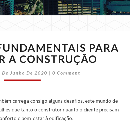
ELEMENTOS
FUNDAMENTAIS PARA
FUNDAMENTAIS
PARA
R A CONSTRUÇÃO
CONCLUIR
A
Comments
9 De Junho De 2020
|
0 Comment
CONSTRUÇÃO
mbém carrega consigo alguns desafios, este mundo de
lhes que tanto o construtor quanto o cliente precisam
conforto e bem-estar à edificação.