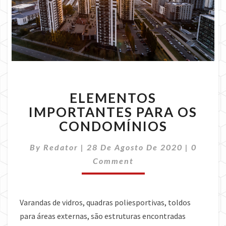
ELEMENTOS
ELEMENTOS
IMPORTANTES
PARA
IMPORTANTES PARA OS
OS
CONDOMÍNIOS
CONDOMÍNIOS
Commen
By
Redator
|
28 De Agosto De 2020
|
0
Comment
Varandas de vidros, quadras poliesportivas, toldos
para áreas externas, são estruturas encontradas