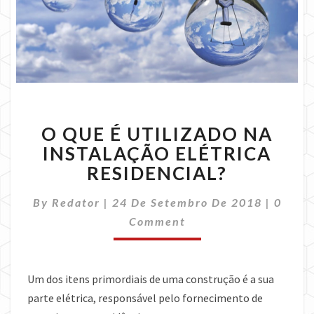
O
O QUE É UTILIZADO NA
QUE
É
INSTALAÇÃO ELÉTRICA
UTILIZADO
RESIDENCIAL?
NA
INSTALAÇÃO
Comme
By
Redator
|
24 De Setembro De 2018
|
0
ELÉTRICA
Comment
RESIDENCIAL?
Um dos itens primordiais de uma construção é a sua
parte elétrica, responsável pelo fornecimento de