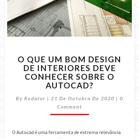
O
O QUE UM BOM DESIGN
QUE
UM
DE INTERIORES DEVE
BOM
CONHECER SOBRE O
DESIGN
AUTOCAD?
DE
INTERIORES
Comme
By
Redator
|
21 De Outubro De 2020
|
0
DEVE
CONHECER
Comment
SOBRE
O
AUTOCAD?
O Autocad é uma ferramenta de extrema relevância