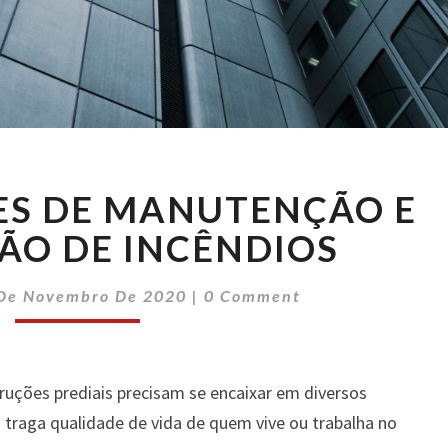
PRÉDIO:
ES DE MANUTENÇÃO E
AÇÕES
DE
ÃO DE INCÊNDIOS
MANUTENÇÃO
E
Comments
De Novembro De 2020
|
0 Comment
PREVENÇÃO
DE
INCÊNDIOS
uções prediais precisam se encaixar em diversos
traga qualidade de vida de quem vive ou trabalha no