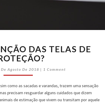
QUAL
UNÇÃO DAS TELAS DE
É
A
ROTEÇÃO?
FUNÇÃO
DAS
Comments
 De Agosto De 2018
|
1 Comment
TELAS
DE
PROTEÇÃO?
assim como as sacadas e varandas, trazem uma sensação
, mas precisam resguardar alguns cuidados que dizem
 animais de estimação que vivem ou transitam por aquele