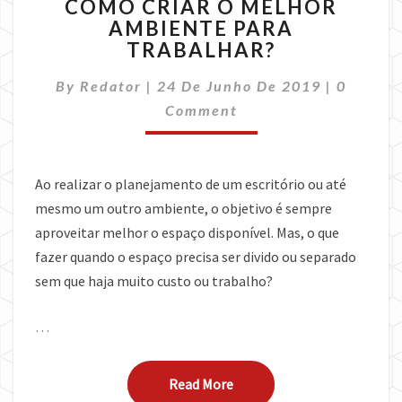
COMO CRIAR O MELHOR
CRIAR
AMBIENTE PARA
O
TRABALHAR?
MELHOR
AMBIENTE
Commen
By
Redator
|
24 De Junho De 2019
PARA
|
0
TRABALHAR?
Comment
Ao realizar o planejamento de um escritório ou até
mesmo um outro ambiente, o objetivo é sempre
aproveitar melhor o espaço disponível. Mas, o que
fazer quando o espaço precisa ser divido ou separado
sem que haja muito custo ou trabalho?
…
Read More
Read More