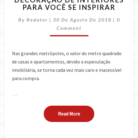
PARA VOCÊ SE INSPIRAR
DE
DECORAÇÃO
Commen
By
Redator
|
30 De Agosto De 2018
DE
|
0
INTERIORES
Comment
PARA
VOCÊ
SE
Nas grandes metrópoles, o valor do metro quadrado
INSPIRAR
de casas e apartamentos, devido a especulação
imobiliária, se torna cada vez mais caro e inacessível
para compra.
…
Read More
Read More