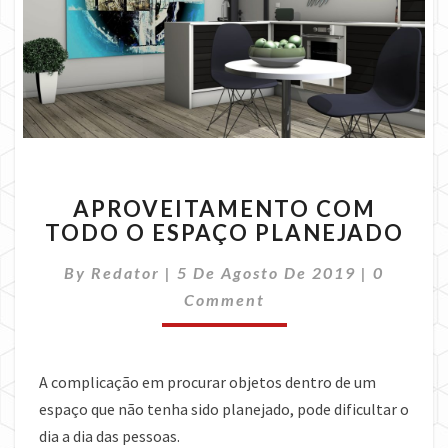
APROVEITAMENTO
APROVEITAMENTO COM
COM
TODO O ESPAÇO PLANEJADO
TODO
O
Commen
By
Redator
|
5 De Agosto De 2019
|
0
ESPAÇO
PLANEJADO
Comment
A complicação em procurar objetos dentro de um
espaço que não tenha sido planejado, pode dificultar o
dia a dia das pessoas.