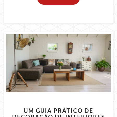
UM
UM GUIA PRÁTICO DE
GUIA
DECORAÇÃO DE INTERIORES
PRÁTICO