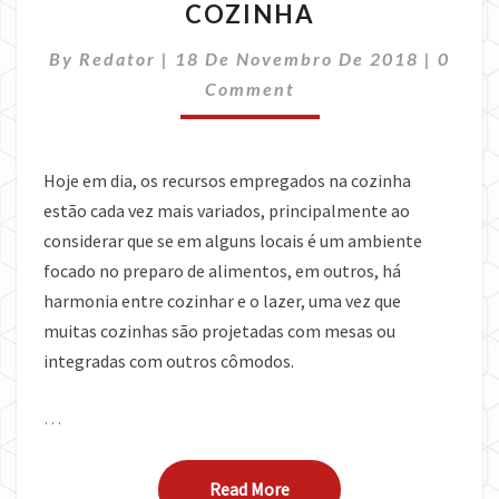
COZINHA
ESSENCIAIS
PARA
Comme
By
Redator
|
18 De Novembro De 2018
A
|
0
SUA
Comment
COZINHA
Hoje em dia, os recursos empregados na cozinha
estão cada vez mais variados, principalmente ao
considerar que se em alguns locais é um ambiente
focado no preparo de alimentos, em outros, há
harmonia entre cozinhar e o lazer, uma vez que
muitas cozinhas são projetadas com mesas ou
integradas com outros cômodos.
…
Read More
Read More