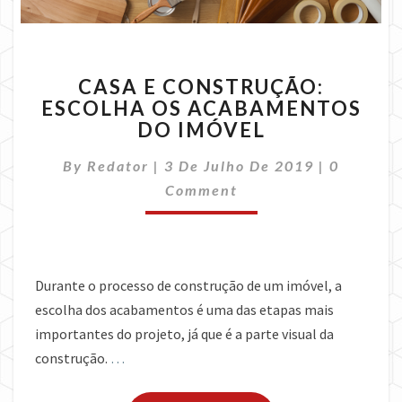
CASA
CASA E CONSTRUÇÃO:
E
ESCOLHA OS ACABAMENTOS
CONSTRUÇÃO:
DO IMÓVEL
ESCOLHA
OS
Comment
By
Redator
|
3 De Julho De 2019
ACABAMENTOS
|
0
DO
Comment
IMÓVEL
Durante o processo de construção de um imóvel, a
escolha dos acabamentos é uma das etapas mais
importantes do projeto, já que é a parte visual da
construção.
…