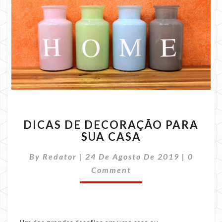
DICAS
DICAS DE DECORAÇÃO PARA
DE
SUA CASA
DECORAÇÃO
PARA
Commen
By
Redator
|
24 De Agosto De 2019
|
0
SUA
CASA
Comment