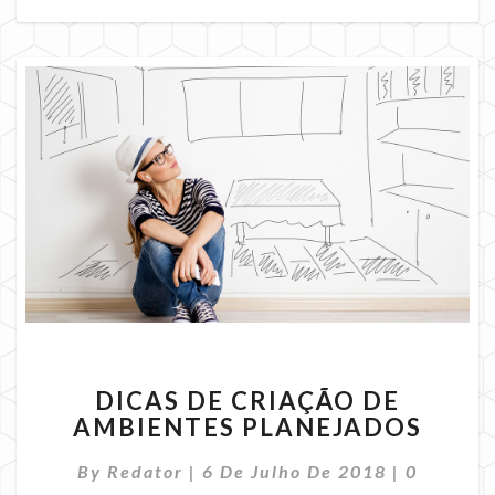
DICAS
DICAS DE CRIAÇÃO DE
DE
AMBIENTES PLANEJADOS
CRIAÇÃO
DE
Comment
By
Redator
|
6 De Julho De 2018
|
0
AMBIENTES