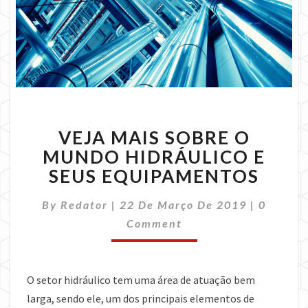
VEJA
VEJA MAIS SOBRE O
MAIS
SOBRE
MUNDO HIDRÁULICO E
O
SEUS EQUIPAMENTOS
MUNDO
HIDRÁULICO
Commen
By
Redator
|
22 De Março De 2019
|
0
E
Comment
SEUS
EQUIPAMENTOS
O setor hidráulico tem uma área de atuação bem
larga, sendo ele, um dos principais elementos de