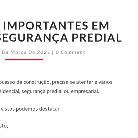
ASPECTOS
 IMPORTANTES EM
IMPORTANTES
EM
SEGURANÇA PREDIAL
RELAÇÃO
À
Comments
5 De Março De 2021
|
0 Comment
SEGURANÇA
PREDIAL
esso de construção, precisa se atentar a vários
sidencial, segurança predial ou empresarial.
r vistos podemos destacar:
eto;