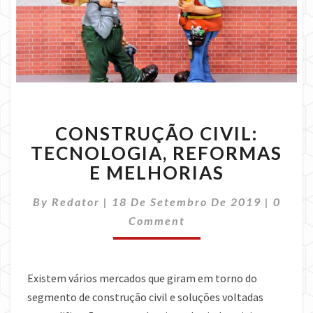
CONSTRUÇÃO
CONSTRUÇÃO CIVIL:
CIVIL:
TECNOLOGIA,
TECNOLOGIA, REFORMAS
REFORMAS
E MELHORIAS
E
MELHORIAS
Comme
By
Redator
|
18 De Setembro De 2019
|
0
Comment
Existem vários mercados que giram em torno do
segmento de construção civil e soluções voltadas