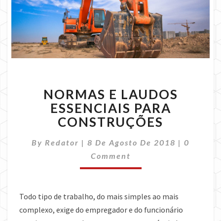
NORMAS
NORMAS E LAUDOS
E
LAUDOS
ESSENCIAIS PARA
ESSENCIAIS
CONSTRUÇÕES
PARA
CONSTRUÇÕES
Commen
By
Redator
|
8 De Agosto De 2018
|
0
Comment
Todo tipo de trabalho, do mais simples ao mais
complexo, exige do empregador e do funcionário