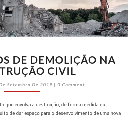
OS
OS DE DEMOLIÇÃO NA
PROCESSOS
DE
TRUÇÃO CIVIL
DEMOLIÇÃO
NA
Comments
 De Setembro De 2019
|
0 Comment
CONSTRUÇÃO
CIVIL
to que envolva a destruição, de forma medida ou
ntuito de dar espaço para o desenvolvimento de uma nova