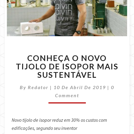
CONHEÇA
CONHEÇA O NOVO
O
NOVO
TIJOLO DE ISOPOR MAIS
TIJOLO
SUSTENTÁVEL
DE
ISOPOR
Comment
By
Redator
|
10 De Abril De 2019
|
0
MAIS
Comment
SUSTENTÁVEL
Novo tijolo de isopor reduz em 30% os custos com
edificações, segundo
seu inventor