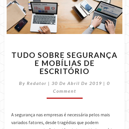
TUDO
TUDO SOBRE SEGURANÇA
SOBRE
SEGURANÇA
E MOBÍLIAS DE
E
ESCRITÓRIO
MOBÍLIAS
DE
Comment
By
Redator
|
30 De Abril De 2019
|
0
ESCRITÓRIO
Comment
A segurança nas empresas é necessária pelos mais
variados fatores, desde tragédias que podem