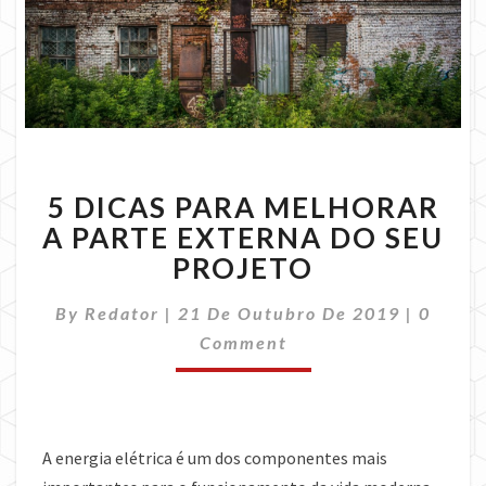
5
5 DICAS PARA MELHORAR
DICAS
PARA
A PARTE EXTERNA DO SEU
MELHORAR
PROJETO
A
PARTE
Comme
By
Redator
|
21 De Outubro De 2019
|
0
EXTERNA
Comment
DO
SEU
PROJETO
A energia elétrica é um dos componentes mais