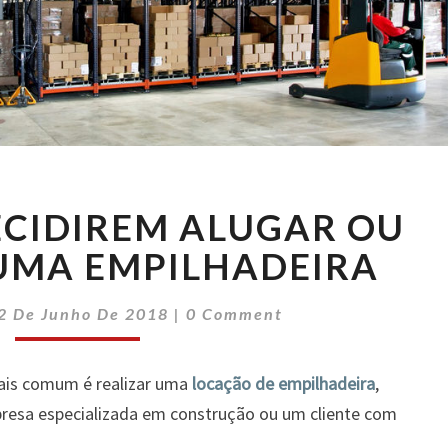
ERROS
ECIDIREM ALUGAR OU
AO
DECIDIREM
UMA EMPILHADEIRA
ALUGAR
OU
Comments
2 De Junho De 2018
|
0 Comment
COMPRAR
UMA
EMPILHADEIRA
ais comum é realizar uma
locação de empilhadeira
,
esa especializada em construção ou um cliente com