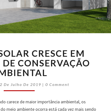
ENERGIA
SOLAR CRESCE EM
SOLAR
CRESCE
 DE CONSERVAÇÃO
EM
MBIENTAL
MOMENTO
DE
Comments
CONSERVAÇÃO
2 De Julho De 2019
|
0 Comment
AMBIENTAL
 carece de maior importância ambiental, os
 do meio ambiente ocorra está cada vez mais sendo