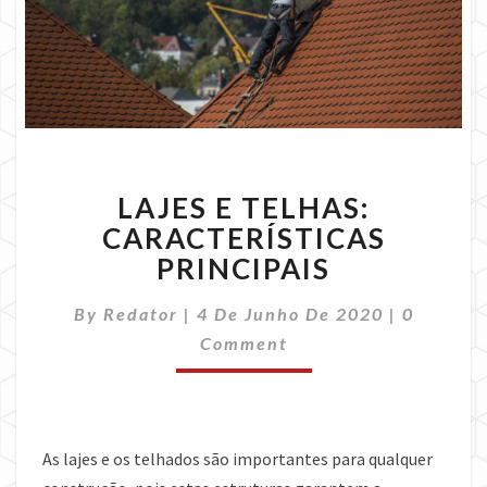
LAJES
LAJES E TELHAS:
E
TELHAS:
CARACTERÍSTICAS
CARACTERÍSTICAS
PRINCIPAIS
PRINCIPAIS
Comment
By
Redator
|
4 De Junho De 2020
|
0
Comment
As lajes e os telhados são importantes para qualquer