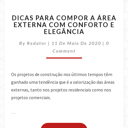
DICAS
DICAS PARA COMPOR A ÁREA
PARA
EXTERNA COM CONFORTO E
COMPOR
ELEGÂNCIA
A
ÁREA
Comment
By
Redator
|
11 De Maio De 2020
EXTERNA
|
0
COM
Comment
CONFORTO
E
ELEGÂNCIA
Os projetos de construção nos últimos tempos têm
ganhado uma tendência que é a valorização das áreas
externas, tanto nos projetos residenciais como nos
projetos comerciais.
…