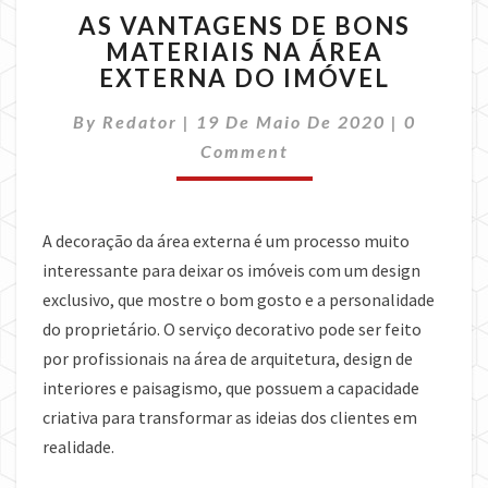
AS
AS VANTAGENS DE BONS
VANTAGENS
MATERIAIS NA ÁREA
DE
EXTERNA DO IMÓVEL
BONS
MATERIAIS
Comment
By
Redator
|
19 De Maio De 2020
NA
|
0
ÁREA
Comment
EXTERNA
DO
IMÓVEL
A decoração da área externa é um processo muito
interessante para deixar os imóveis com um design
exclusivo, que mostre o bom gosto e a personalidade
do proprietário. O serviço decorativo pode ser feito
por profissionais na área de arquitetura, design de
interiores e paisagismo, que possuem a capacidade
criativa para transformar as ideias dos clientes em
realidade.