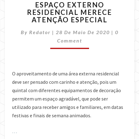
ESPAÇO EXTERNO
EXTERNO
RESIDENCIAL MERECE
RESIDENCIAL
ATENÇÃO ESPECIAL
MERECE
ATENÇÃO
Comment
By
Redator
|
28 De Maio De 2020
ESPECIAL
|
0
Comment
O aproveitamento de uma área externa residencial
deve ser pensado com carinho e atenção, pois um
quintal com diferentes equipamentos de decoração
permitem um espaço agradável, que pode ser
utilizado para receber amigos e familiares, em datas
festivas e finais de semana animados.
…