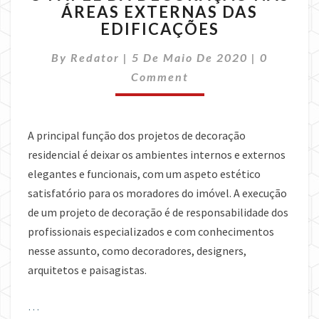
ÁREAS EXTERNAS DAS
DA
EDIFICAÇÕES
DECORAÇÃO
NAS
Comment
By
Redator
|
5 De Maio De 2020
ÁREAS
|
0
EXTERNAS
Comment
DAS
EDIFICAÇÕES
A principal função dos projetos de decoração
residencial é deixar os ambientes internos e externos
elegantes e funcionais, com um aspeto estético
satisfatório para os moradores do imóvel. A execução
de um projeto de decoração é de responsabilidade dos
profissionais especializados e com conhecimentos
nesse assunto, como decoradores, designers,
arquitetos e paisagistas.
…