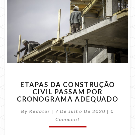
ETAPAS
ETAPAS DA CONSTRUÇÃO
DA
CIVIL PASSAM POR
CONSTRUÇÃO
CRONOGRAMA ADEQUADO
CIVIL
PASSAM
Comment
By
Redator
|
7 De Julho De 2020
POR
|
0
CRONOGRAMA
Comment
ADEQUADO