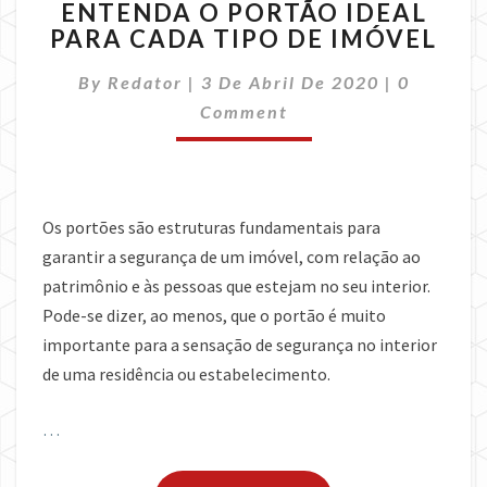
ENTENDA O PORTÃO IDEAL
O
PARA CADA TIPO DE IMÓVEL
PORTÃO
IDEAL
Comment
By
Redator
|
3 De Abril De 2020
|
0
PARA
CADA
Comment
TIPO
DE
IMÓVEL
Os portões são estruturas fundamentais para
garantir a segurança de um imóvel, com relação ao
patrimônio e às pessoas que estejam no seu interior.
Pode-se dizer, ao menos, que o portão é muito
importante para a sensação de segurança no interior
de uma residência ou estabelecimento.
…