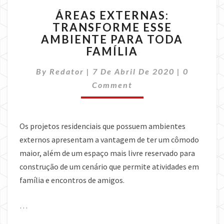
ÁREAS
ÁREAS EXTERNAS:
EXTERNAS:
TRANSFORME ESSE
TRANSFORME
AMBIENTE PARA TODA
ESSE
AMBIENTE
FAMÍLIA
PARA
Comment
TODA
By
Redator
|
7 De Abril De 2020
|
0
FAMÍLIA
Comment
Os projetos residenciais que possuem ambientes
externos apresentam a vantagem de ter um cômodo
maior, além de um espaço mais livre reservado para
construção de um cenário que permite atividades em
família e encontros de amigos.
…