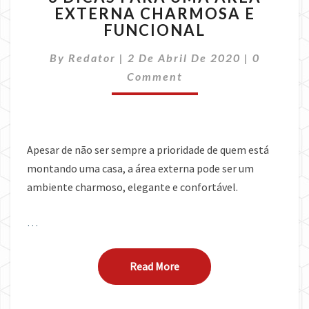
EXTERNA CHARMOSA E
PARA
FUNCIONAL
UMA
ÁREA
Comment
By
Redator
|
2 De Abril De 2020
EXTERNA
|
0
CHARMOSA
Comment
E
FUNCIONAL
Apesar de não ser sempre a prioridade de quem está
montando uma casa, a área externa pode ser um
ambiente charmoso, elegante e confortável.
…
Read More
Read More